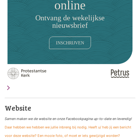
online
Ontvang de wekelijkse
nieuwsbrief
INSCHRIJVEN
Website
Samen maken we de website
en onze Facebookpagina up-to-date en levendig!
Daar hebben we hebben we jullie inbreng bij nodig. Heeft u/ heb jij een bericht
voor deze website? Een mooie foto, of moet er iets gewijzigd worden?