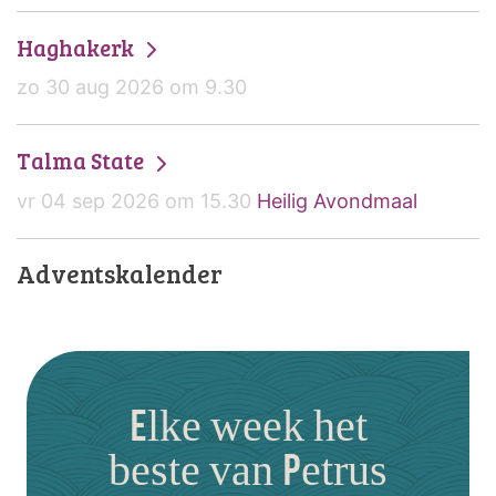
Haghakerk
zo 30 aug 2026 om 9.30
Talma State
vr 04 sep 2026 om 15.30
Heilig Avondmaal
Adventskalender
Elke week het
beste van Petrus