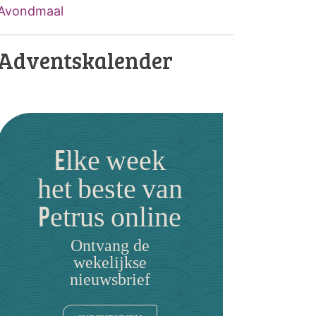
Avondmaal
Adventskalender
Elke week
het beste van
Petrus online
Ontvang de
wekelijkse
nieuwsbrief