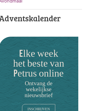
Avondmaal
Adventskalender
Elke week
het beste van
Petrus online
Ontvang de
wekelijkse
nieuwsbrief
INSCHRIJVEN