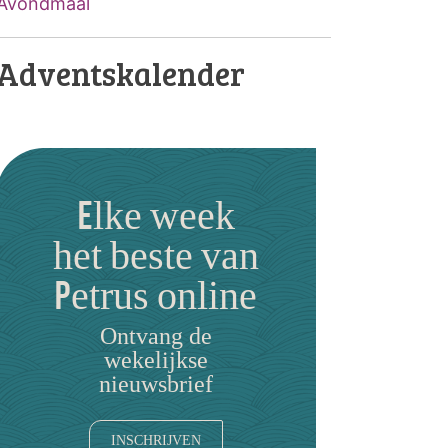
Avondmaal
Adventskalender
Elke week
het beste van
Petrus online
Ontvang de
wekelijkse
nieuwsbrief
INSCHRIJVEN