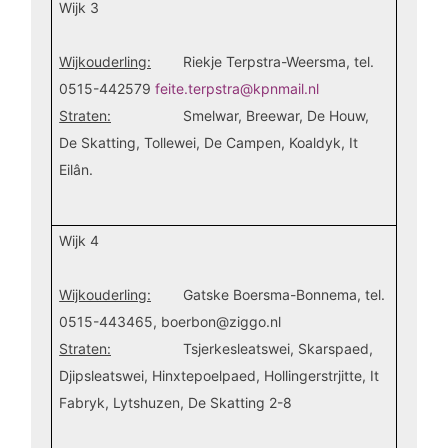
Wijk 3
Wijkouderling:
Riekje Terpstra-Weersma, tel.
0515-442579
feite.terpstra@kpnmail.nl
Straten:
Smelwar, Breewar, De Houw,
De Skatting, Tollewei, De Campen, Koaldyk, It
Eilân.
Wijk 4
Wijkouderling:
Gatske Boersma-Bonnema, tel.
0515-443465, boerbon@ziggo.nl
Straten:
Tsjerkesleatswei, Skarspaed,
Djipsleatswei, Hinxtepoelpaed, Hollingerstrjitte,
It
Fabryk, Lytshuzen, De Skatting 2-8