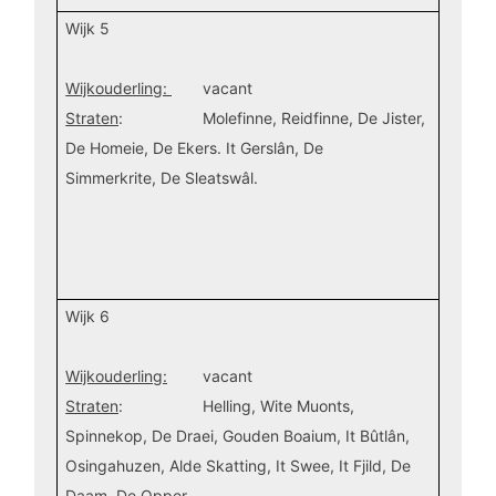
Wijk 5
Wijkouderling:
vacant
Straten
: Molefinne, Reidfinne, De Jister,
De Homeie, De Ekers. It Gerslân, De
Simmerkrite,
De Sleatswâl.
Wijk 6
Wijkouderling:
vacant
Straten
: Helling, Wite Muonts,
Spinnekop, De Draei, Gouden Boaium, It Bûtlân,
Osingahuzen,
Alde Skatting, It Swee, It Fjild, De
Daam, De Opper