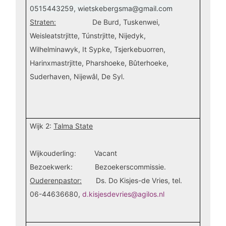
0515443259, wietskebergsma@gmail.com
Straten:
De Burd, Tuskenwei,
Weisleatstrjitte, Túnstrjitte, Nijedyk,
Wilhelminawyk, It Sypke, Tsjerkebuorren,
Harinxmastrjitte, Pharshoeke, Bûterhoeke,
Suderhaven, Nijewâl,
De Syl.
Wijk 2:
Talma State
Wijkouderling: Vacant
Bezoekwerk: Bezoekerscommissie.
Ouderenpastor:
Ds. Do Kisjes-de Vries, tel.
06-44636680,
d.kisjesdevries@agilos.nl