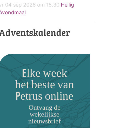
vr 04 sep 2026 om 15.30
Heilig
Avondmaal
Adventskalender
Elke week
het beste van
Petrus online
Ontvang de
wekelijkse
nieuwsbrief