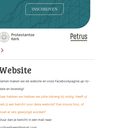
INSCHRIJVEN
Website
Samen maken we de website
en onze Facebookpagina up-to-
date en levendig!
Daar hebben we hebben we jullie inbreng bij nodig. Heeft u/
heb jij een bericht voor deze website? Een mooie foto, of
moet er iets gewijzigd worden?
Stuur dan je bericht in een mail naar:
scribaatheeg@gmail.com