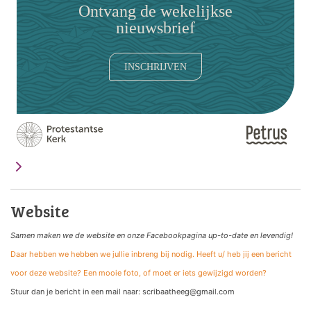
Ontvang de wekelijkse
nieuwsbrief
INSCHRIJVEN
Website
Samen maken we de website
en onze Facebookpagina up-to-date en levendig!
Daar hebben we hebben we jullie inbreng bij nodig. Heeft u/ heb jij een bericht
voor deze website? Een mooie foto, of moet er iets gewijzigd worden?
Stuur dan je bericht in een mail naar: scribaatheeg@gmail.com