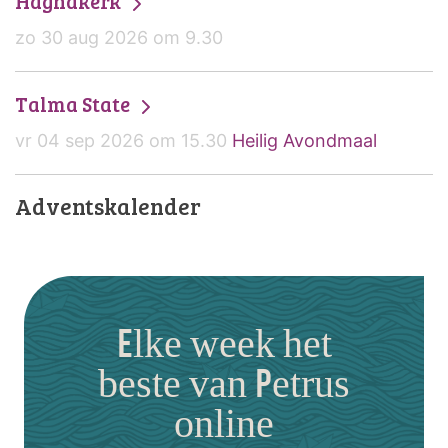
Haghakerk
zo 30 aug 2026 om 9.30
Talma State
vr 04 sep 2026 om 15.30
Heilig Avondmaal
Adventskalender
Elke week het
beste van Petrus
online