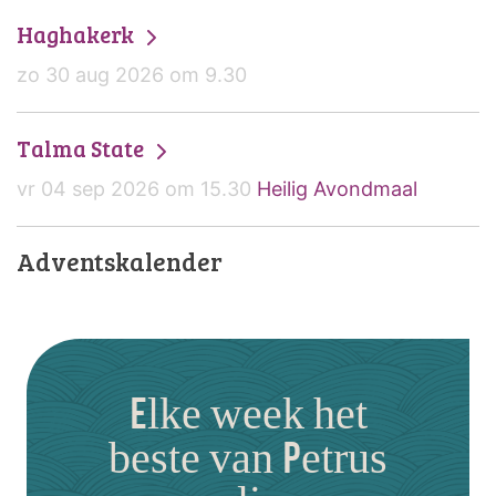
Haghakerk
zo 30 aug 2026 om 9.30
Talma State
vr 04 sep 2026 om 15.30
Heilig Avondmaal
Adventskalender
Elke week het
beste van Petrus