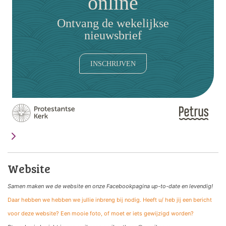
online
Ontvang de wekelijkse
nieuwsbrief
INSCHRIJVEN
Website
Samen maken we de website
en onze Facebookpagina up-to-date en levendig!
Daar hebben we hebben we jullie inbreng bij nodig. Heeft u/ heb jij een bericht
voor deze website? Een mooie foto, of moet er iets gewijzigd worden?