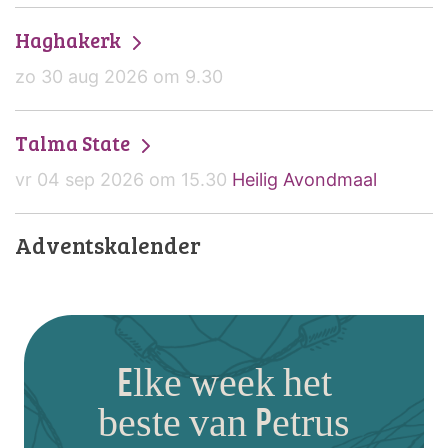
Haghakerk
zo 30 aug 2026 om 9.30
Talma State
vr 04 sep 2026 om 15.30
Heilig Avondmaal
Adventskalender
Elke week het
beste van Petrus