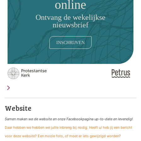
online
Ontvang de wekelijkse
nieuwsbrief
INSCHRIJVEN
Website
Samen maken we de website
en onze Facebookpagina up-to-date en levendig!
Daar hebben we hebben we jullie inbreng bij nodig. Heeft u/ heb jij een bericht
voor deze website? Een mooie foto, of moet er iets gewijzigd worden?