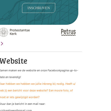
INSCHRIJVEN
Website
Samen maken we de website
en onze Facebookpagina up-to-
date en levendig!
Daar hebben we hebben we jullie inbreng bij nodig. Heeft u/
heb jij een bericht voor deze website? Een mooie foto, of
moet er iets gewijzigd worden?
Stuur dan je bericht in een mail naar:
scribaatheeg@gmail.com