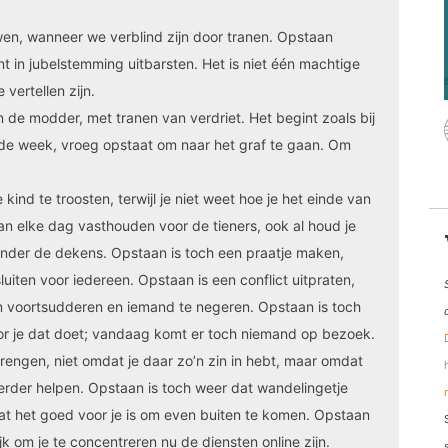
en, wanneer we verblind zijn door tranen. Opstaan
 in jubelstemming uitbarsten. Het is niet één machtige
vertellen zijn.
n de modder, met tranen van verdriet. Het begint zoals bij
 de week, vroeg opstaat om naar het graf te gaan. Om
kind te troosten, terwijl je niet weet hoe je het einde van
an elke dag vasthouden voor de tieners, ook al houd je
 onder de dekens. Opstaan is toch een praatje maken,
luiten voor iedereen. Opstaan is een conflict uitpraten,
aten voortsudderen en iemand te negeren. Opstaan is toch
oor je dat doet; vandaag komt er toch niemand op bezoek.
engen, niet omdat je daar zo’n zin in hebt, maar omdat
 verder helpen. Opstaan is toch weer dat wandelingetje
at het goed voor je is om even buiten te komen. Opstaan
ijk om je te concentreren nu de diensten online zijn.