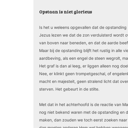
Opstaan is niet glorieus
Is het u weleens opgevallen dat de opstanding
Jezus lezen we dat de zon verduisterd wordt ov
van boven naar beneden, en dat de aarde beeft
Maar bij de opstanding blijft het rustig in alle v
aardbeving, als een engel de steen wegrolt, ma
Het graf is dan al leeg, er liggen alleen nog do
Nee, er klinkt geen trompetgeschal, of engelen
macht en majesteit, geen stralend licht dat over 
sterven. Het gebeurt in de stilte.
Met dat in het achterhoofd is de reactie van M
nog niet bekend waren met de opstanding en dat 
maken, dan zouden we toch eerst zoeken naar een
dan moeten anderen Hem wel hebben weggen