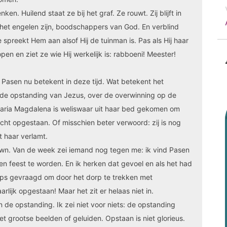
n. Huilend staat ze bij het graf. Ze rouwt. Zij blijft in
at het engelen zijn, boodschappers van God. En verblind
 spreekt Hem aan alsof Hij de tuinman is. Pas als Hij haar
n en ziet ze wie Hij werkelijk is: rabboeni! Meester!
Pasen nu betekent in deze tijd. Wat betekent het
 de opstanding van Jezus, over de overwinning op de
aria Magdalena is weliswaar uit haar bed gekomen om
 echt opgestaan. Of misschien beter verwoord: zij is nog
t haar verlamt.
down. Van de week zei iemand nog tegen me: ik vind Pasen
t een feest te worden. En ik herken dat gevoel en als het had
rps gevraagd om door het dorp te trekken met
arlijk opgestaan! Maar het zit er helaas niet in.
an de opstanding. Ik zei niet voor niets: de opstanding
met grootse beelden of geluiden. Opstaan is niet glorieus.