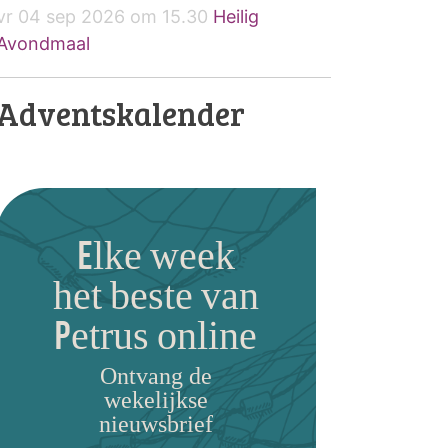
vr 04 sep 2026 om 15.30
Heilig
Avondmaal
Adventskalender
Elke week
het beste van
Petrus online
Ontvang de
wekelijkse
nieuwsbrief