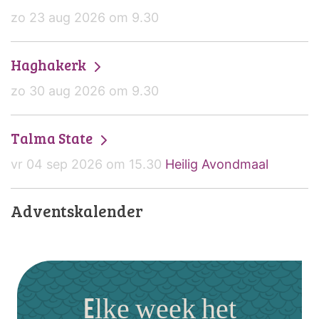
zo 23 aug 2026 om 9.30
Haghakerk
zo 30 aug 2026 om 9.30
Talma State
vr 04 sep 2026 om 15.30
Heilig Avondmaal
Adventskalender
Elke week het