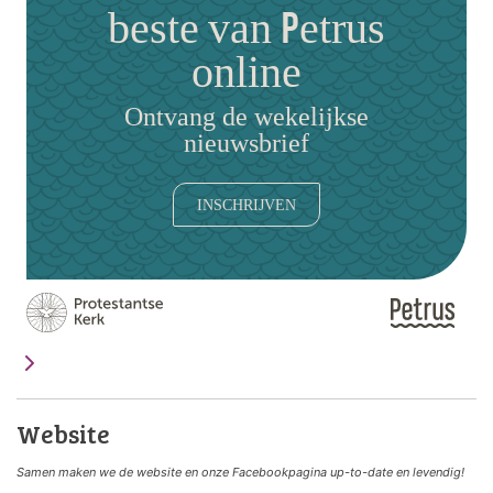
beste van Petrus
online
Ontvang de wekelijkse
nieuwsbrief
INSCHRIJVEN
Website
Samen maken we de website
en onze Facebookpagina up-to-date en levendig!