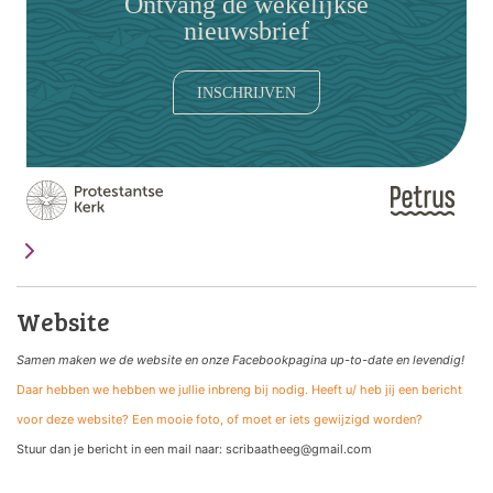
Ontvang de wekelijkse
nieuwsbrief
INSCHRIJVEN
Website
Samen maken we de website
en onze Facebookpagina up-to-date en levendig!
Daar hebben we hebben we jullie inbreng bij nodig. Heeft u/ heb jij een bericht
voor deze website? Een mooie foto, of moet er iets gewijzigd worden?
Stuur dan je bericht in een mail naar: scribaatheeg@gmail.com