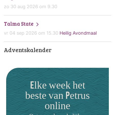
zo 30 aug 2026 om 9.30
Talma State
vr 04 sep 2026 om 15.30
Heilig Avondmaal
Adventskalender
Elke week het
beste van Petrus
online