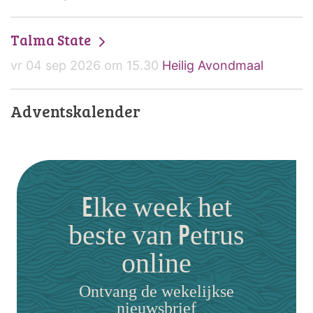
Talma State
vr 04 sep 2026 om 15.30
Heilig Avondmaal
Adventskalender
Elke week het
beste van Petrus
online
Ontvang de wekelijkse
nieuwsbrief