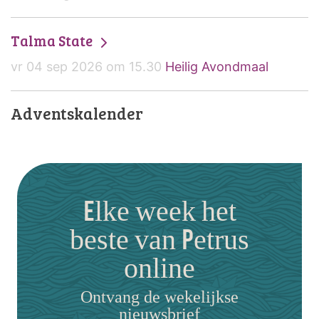
Talma State
vr 04 sep 2026 om 15.30
Heilig Avondmaal
Adventskalender
Elke week het
beste van Petrus
online
Ontvang de wekelijkse
nieuwsbrief