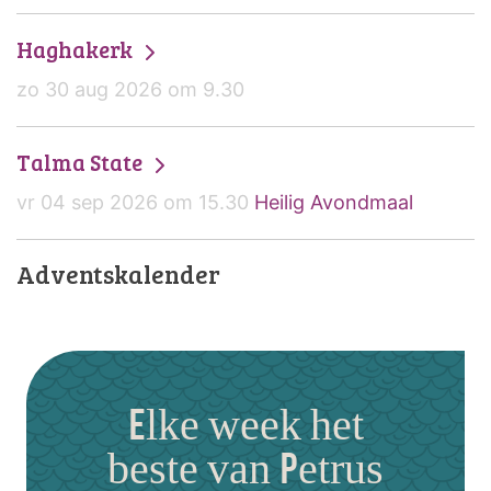
Haghakerk
zo 30 aug 2026 om 9.30
Talma State
vr 04 sep 2026 om 15.30
Heilig Avondmaal
Adventskalender
Elke week het
beste van Petrus