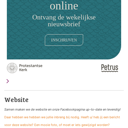
online
Ontvang de wekelijkse
nieuwsbrief
INSCHRIJVEN
Website
Samen maken we de website
en onze Facebookpagina up-to-date en levendig!
Daar hebben we hebben we jullie inbreng bij nodig. Heeft u/ heb jij een bericht
voor deze website? Een mooie foto, of moet er iets gewijzigd worden?