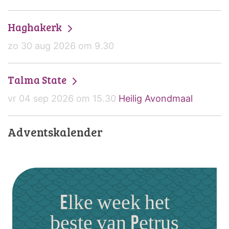
Haghakerk
zo 30 aug 2026 om 9.30
Talma State
vr 04 sep 2026 om 15.30
Heilig Avondmaal
Adventskalender
Elke week het
beste van Petrus