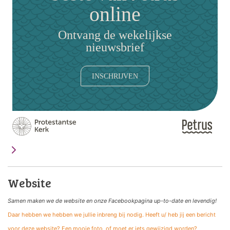
online
Ontvang de wekelijkse
nieuwsbrief
INSCHRIJVEN
Website
Samen maken we de website
en onze Facebookpagina up-to-date en levendig!
Daar hebben we hebben we jullie inbreng bij nodig. Heeft u/ heb jij een bericht
voor deze website? Een mooie foto, of moet er iets gewijzigd worden?